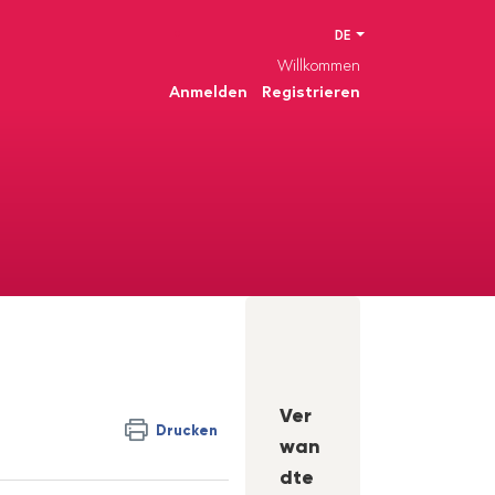
DE
Willkommen
Anmelden
Registrieren
Ver
Drucken
wan
dte